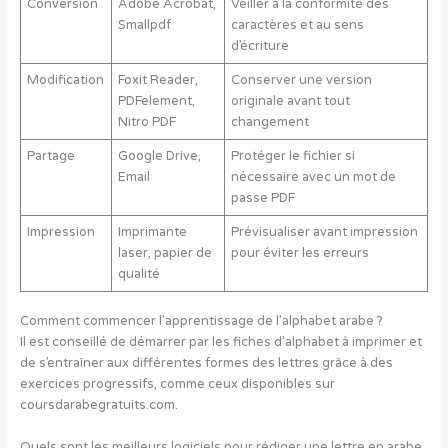
Conversion
Adobe Acrobat,
Veiller à la conformité des
Smallpdf
caractères et au sens
d’écriture
Modification
Foxit Reader,
Conserver une version
PDFelement,
originale avant tout
Nitro PDF
changement
Partage
Google Drive,
Protéger le fichier si
Email
nécessaire avec un mot de
passe PDF
Impression
Imprimante
Prévisualiser avant impression
laser, papier de
pour éviter les erreurs
qualité
Comment commencer l’apprentissage de l’alphabet arabe ?
Il est conseillé de démarrer par les fiches d’alphabet à imprimer et
de s’entraîner aux différentes formes des lettres grâce à des
exercices progressifs, comme ceux disponibles sur
coursdarabegratuits.com.
Quels sont les meilleurs logiciels pour rédiger une lettre en arabe