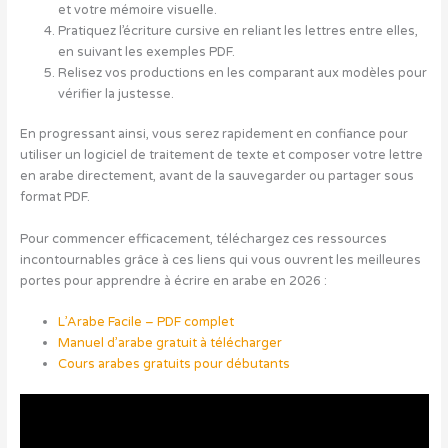
et votre mémoire visuelle.
Pratiquez l’écriture cursive en reliant les lettres entre elles,
en suivant les exemples PDF.
Relisez vos productions en les comparant aux modèles pour
vérifier la justesse.
En progressant ainsi, vous serez rapidement en confiance pour
utiliser un logiciel de traitement de texte et composer votre lettre
en arabe directement, avant de la sauvegarder ou partager sous
format PDF.
Pour commencer efficacement, téléchargez ces ressources
incontournables grâce à ces liens qui vous ouvrent les meilleures
portes pour apprendre à écrire en arabe en 2026 :
L’Arabe Facile – PDF complet
Manuel d’arabe gratuit à télécharger
Cours arabes gratuits pour débutants