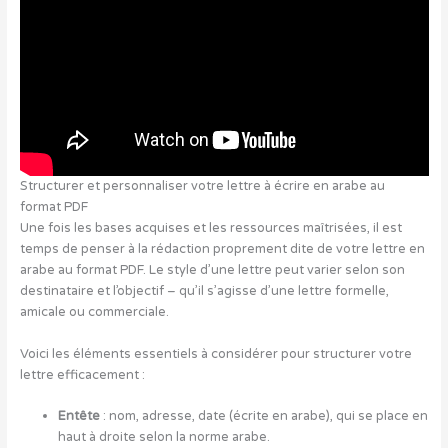
Structurer et personnaliser votre lettre à écrire en arabe au
format PDF
Une fois les bases acquises et les ressources maîtrisées, il est
temps de penser à la rédaction proprement dite de votre lettre en
arabe au format PDF. Le style d’une lettre peut varier selon son
destinataire et l’objectif – qu’il s’agisse d’une lettre formelle,
amicale ou commerciale.
Voici les éléments essentiels à considérer pour structurer votre
lettre efficacement :
Entête
: nom, adresse, date (écrite en arabe), qui se place en
haut à droite selon la norme arabe.