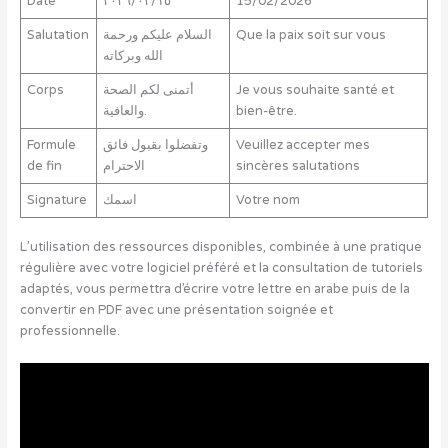
Date
٢٠۲٦/٠٢/١٥
15/02/2026
Salutation
السلام عليكم ورحمة
Que la paix soit sur vous
الله وبركاته
Corps
أتمنى لكم الصحة
Je vous souhaite santé et
والعافية.
bien-être.
Formule
وتفضلوا بقبول فائق
Veuillez accepter mes
de fin
الاحترام
sincères salutations
Signature
اسمك
Votre nom
L’utilisation des ressources disponibles, combinée à une pratique
régulière avec votre logiciel préféré et la consultation de tutoriels
adaptés, vous permettra d’écrire votre lettre en arabe puis de la
convertir en PDF avec une présentation soignée et
professionnelle.