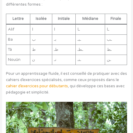
différentes formes :
Lettre
Isolée
Initiale
Médiane
Finale
Alif
ا
ا
ـا
ـا
Ba
ب
بـ
ـبـ
ـب
Tâ
ط
طـ
ـطـ
ـط
Nouûn
ن
نـ
ـنـ
ـن
Pour un apprentissage fluide, il est conseillé de pratiquer avec des
cahiers d’exercices spécialisés, comme ceux proposés dans le
cahier d’exercices pour débutants
, qui développe ces bases avec
pédagogie et simplicité.