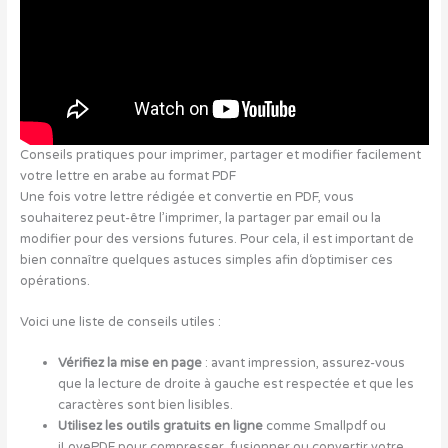
Conseils pratiques pour imprimer, partager et modifier facilement
votre lettre en arabe au format PDF
Une fois votre lettre rédigée et convertie en PDF, vous
souhaiterez peut-être l’imprimer, la partager par email ou la
modifier pour des versions futures. Pour cela, il est important de
bien connaître quelques astuces simples afin d‘optimiser ces
opérations.
Voici une liste de conseils utiles :
Vérifiez la mise en page
: avant impression, assurez-vous
que la lecture de droite à gauche est respectée et que les
caractères sont bien lisibles.
Utilisez les outils gratuits en ligne
comme Smallpdf ou
iLovePDF pour compresser, fusionner ou convertir votre