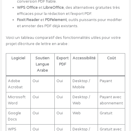
conversion PDF fiable.
WPS Office
et
LibreOffice
, des alternatives gratuites très
efficaces pour la rédaction et l’export PDF.
Foxit Reader
et
PDFelement
, outils puissants pour modifier
et annoter des PDF déjà existants.
Voici un tableau comparatif des fonctionnalités utiles pour votre
projet d’écriture de lettre en arabe :
Logiciel
Soutien
Export
Accessibilité
Coût
Langue
PDF
Arabe
Adobe
Oui
Oui
Desktop /
Payant
Acrobat
Mobile
Microsoft
Oui
Oui
Desktop /
Payant avec
Word
Web
abonnement
Google
Oui
Oui
Web
Gratuit
Docs
WPS
Oui
Oui
Desktop /
Gratuit avec