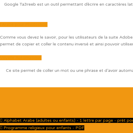
Google Ta3reeb est un outil permettant d’écrire en caractères latin
l'Arabe pour Photoshop
Comme vous devez le savoir, pour les utilisateurs de la suite Adobe (P
permet de copier et coller le contenu inversé et ainsi pouvoir utiliser 
Voyelle Automatique
Ce site permet de coller un mot ou une phrase et d’avoir automa
Alphabet Arabe (adultes ou enfants) - 1 lettre par page - prêt p
Programme religieux pour enfants - PDF