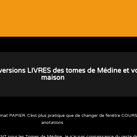
ersions LIVRES des tomes de Médine et vous
maison
format PAPIER.
C’est plus pratique que de changer de fenêtre COURS 
anotations.
NT pour les Tomes de Médine. Je n’ai pas connaissance du reste des 