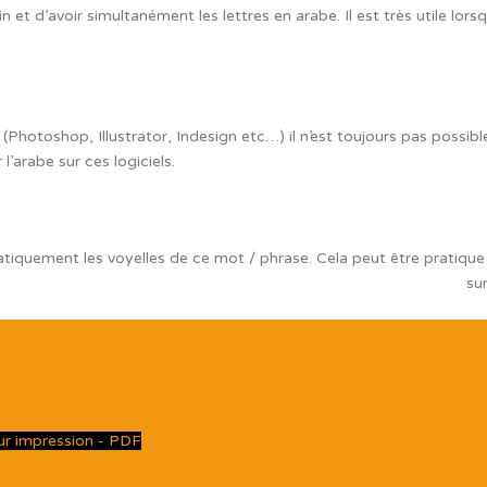
 et d’avoir simultanément les lettres en arabe. Il est très utile lors
hotoshop, Illustrator, Indesign etc…) il n’est toujours pas possible d’
l’arabe sur ces logiciels.
tiquement les voyelles de ce mot / phrase. Cela peut être pratique 
sur
our impression - PDF