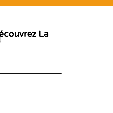
découvrez La
!