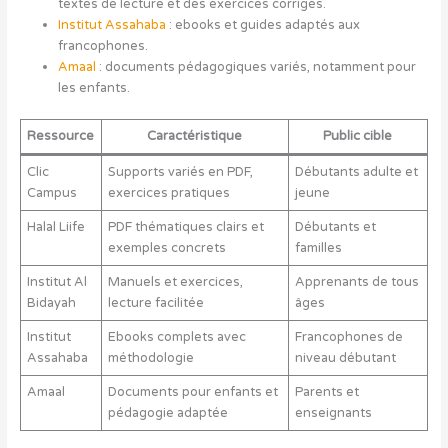
textes de lecture et des exercices corrigés.
Institut Assahaba
: ebooks et guides adaptés aux
francophones.
Amaal
: documents pédagogiques variés, notamment pour
les enfants.
Ressource
Caractéristique
Public cible
Clic
Supports variés en PDF,
Débutants adulte et
Campus
exercices pratiques
jeune
Halal Liife
PDF thématiques clairs et
Débutants et
exemples concrets
familles
Institut Al
Manuels et exercices,
Apprenants de tous
Bidayah
lecture facilitée
âges
Institut
Ebooks complets avec
Francophones de
Assahaba
méthodologie
niveau débutant
Amaal
Documents pour enfants et
Parents et
pédagogie adaptée
enseignants